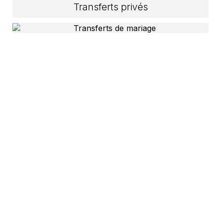
Transferts privés
Transferts de mariage
Service de navette de croisière
Transferts VIP
Service de navette pour les conférences
Durabilité